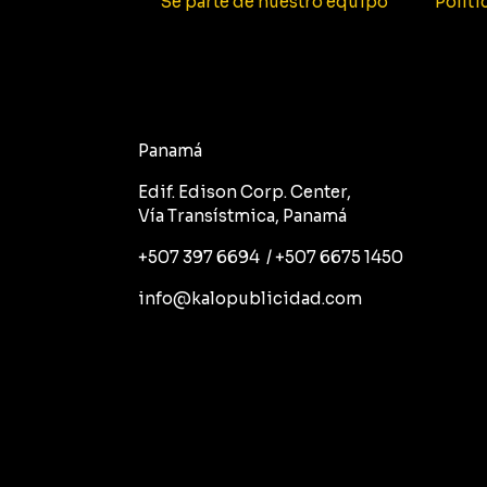
Se parte de nuestro equipo
Políti
Panamá
Edif. Edison Corp. Center,
Vía Transístmica, Panamá
+507 397 6694 / +507 6675 1450
info@kalopublicidad.com