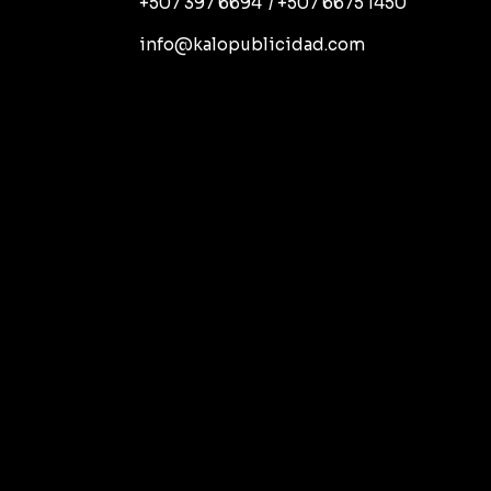
+507 397 6694 / +507 6675 1450
info@kalopublicidad.com