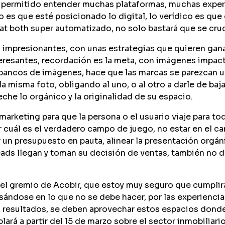
a permitido entender muchas plataformas, muchas expe
o es que esté posicionado lo digital, lo verídico es que
at both super automatizado, no solo bastará que se cruc
 impresionantes, con unas estrategias que quieren gana
esantes, recordación es la meta, con imágenes impacta
 bancos de imágenes, hace que las marcas se parezcan 
 misma foto, obligando al uno, o al otro a darle de baja 
che lo orgánico y la originalidad de su espacio.
marketing para que la persona o el usuario viaje para to
cuál es el verdadero campo de juego, no estar en el ca
r un presupuesto en pauta, alinear la presentación orgán
ads llegan y toman su decisión de ventas, también no 
del gremio de Acobir, que estoy muy seguro que cumplirá
asándose en lo que no se debe hacer, por las experienci
n resultados, se deben aprovechar estos espacios dond
blará a partir del 15 de marzo sobre el sector inmobiliar