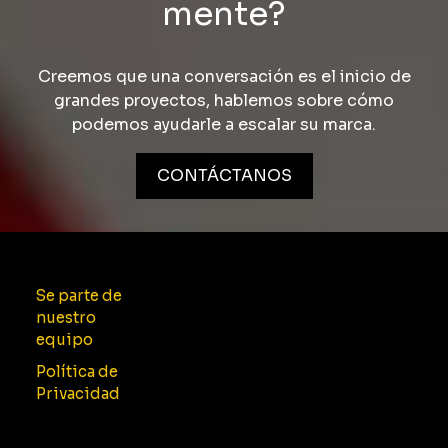
mente?
Creemos que una conversación es el inicio de
grandes proyectos, hablemos sobre cómo
podemos ayudarle a escalar su marca.
CONTÁCTANOS
Se parte de
nuestro
equipo
Política de
Privacidad